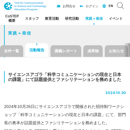
EN
お問合せ
ログイン
CoSTEP
スタッフ
教育活動
研究活動
実践
＋
発信
イベント
概要
実践＋発信
活動報告
全件一覧
講義レポート
成果物
お知らせ
サイエンスアゴラ
「科学
コミュニケーション
の
現在と
日本
の
課題」
にて
話題提供と
ファシリテーションを
務めました
2024.10.30
2024年10月26日にサイエンスアゴラで開催された招待制ワークシ
ョップ「科学コミュニケーションの現在と日本の課題」にて、部門
長の奥本が話題提供とファシリテーションを務めました。