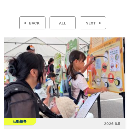
投
稿
BACK
ALL
NEXT
ナ
ビ
ゲ
ー
シ
ョ
ン
活動報告
2026.8.5