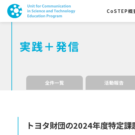
CoSTEP
概
実践＋発信
全件一覧
活動報告
トヨタ
財団の
2024
年度特定課