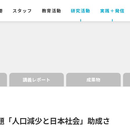
要
スタッフ
教育活動
研究活動
実践
＋
発信
講義レポート
成果物
題
「人口減少と
日本社会」
助成さ