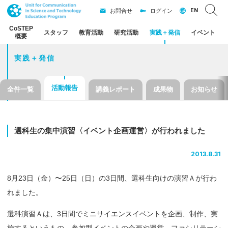
EN
お問合せ
ログイン
CoSTEP
スタッフ
教育活動
研究活動
実践
＋
発信
イベント
概要
実践＋発信
活動報告
全件一覧
講義レポート
成果物
お知らせ
選科生の
集中演習
〈イベント
企画運営〉
が
行われました
2013.8.31
8月23日（金）〜25日（日）の3日間、選科生向けの演習Ａが行わ
れました。
選科演習Ａは、3日間でミニサイエンスイベントを企画、制作、実