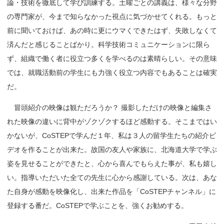
論・技術を徹底して学び訓練する。土曜ごとの講義は、様々な分野
の専門家が、今まで知らなかった視点に気づかせてくれる。もっと
前に聞いておけば、あの時に更にウマくできたはず、失敗しなくて
済んだと感じることばかり。科学技術コミュニケーションに限ら
ず、組織で働く者に役立つ多くを学べるのは素晴らしい。その意味
では、就職活動前の学生にも力強く役立つ内容でもあることは確実
だ。
冒頭紹介の映像は観ただろうか？ 撮影しただけの映像と編集さ
れた映像の違いに背中がゾクゾクするほど感動する。そこまではい
かないが、CoSTEPで学んだ１年、私は３人の留学生たちの紹介ビ
デオを作ることが出来た。故国の友人や家族に、北海道大学で学ぶ
姿を見せることができたと、心から喜んでもらえた事が、私も嬉し
い。指導いただいた全ての先生に心から感謝している。次は、あな
た自身が感動を映像化し、出来た作品を「CoSTEPチャンネル」に
登録する番だ。CoSTEPで学ぶことを、強くお勧めする。