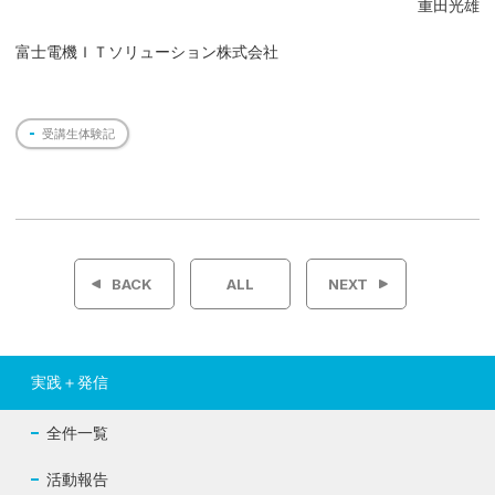
重田光雄
富士電機ＩＴソリューション株式会社
受講生体験記
投
稿
BACK
ALL
NEXT
ナ
ビ
実践＋発信
ゲ
全件一覧
ー
活動報告