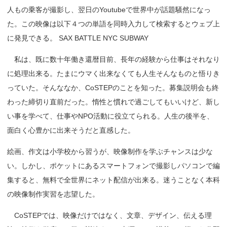
人もの乗客が撮影し、翌日のYoutubeで世界中が話題騒然になっ
た。この映像は以下４つの単語を同時入力して検索するとウェブ上
に発見できる。 SAX BATTLE NYC SUBWAY
私は、既に数十年働き還暦目前、長年の経験から仕事はそれなり
に処理出来る。たまにウマく出来なくても人生そんなものと悟りき
っていた。そんななか、CoSTEPのことを知った。募集説明会も終
わった締切り直前だった。惰性と慣れで過ごしてもいいけど、新し
い事を学べて、仕事やNPO活動に役立てられる。人生の後半を、
面白く心豊かに出来そうだと直感した。
絵画、作文は小学校から習うが、映像制作を学ぶチャンスは少な
い。しかし、ポケットにあるスマートフォンで撮影しパソコンで編
集すると、無料で全世界にネット配信が出来る。迷うことなく本科
の映像制作実習を志望した。
CoSTEPでは、映像だけではなく、文章、デザイン、伝える理