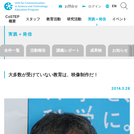
EN
お問合せ
ログイン
CoSTEP
スタッフ
教育活動
研究活動
実践
＋
発信
イベント
概要
実践＋発信
全件一覧
活動報告
講義レポート
成果物
お知らせ
大多数が
受けていない
教育は、
映像制作だ！
2014.3.28