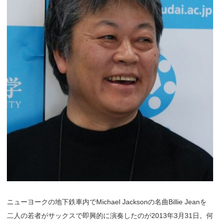
ニューヨークの地下鉄車内でMichael Jacksonの名曲Billie Jeanを
二人の若者がサックスで即興的に演奏したのが2013年3月31日。何