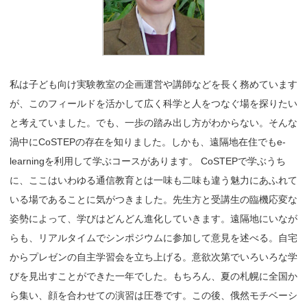
私は子ども向け実験教室の企画運営や講師などを長く務めています
が、このフィールドを活かして広く科学と人をつなぐ場を探りたい
と考えていました。でも、一歩の踏み出し方がわからない。そんな
渦中にCoSTEPの存在を知りました。しかも、遠隔地在住でもe-
learningを利用して学ぶコースがあります。 CoSTEPで学ぶうち
に、ここはいわゆる通信教育とは一味も二味も違う魅力にあふれて
いる場であることに気がつきました。先生方と受講生の臨機応変な
姿勢によって、学びはどんどん進化していきます。遠隔地にいなが
らも、リアルタイムでシンポジウムに参加して意見を述べる。自宅
からプレゼンの自主学習会を立ち上げる。意欲次第でいろいろな学
びを見出すことができた一年でした。もちろん、夏の札幌に全国か
ら集い、顔を合わせての演習は圧巻です。この後、俄然モチベーシ