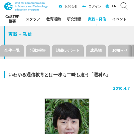
EN
お問合せ
ログイン
CoSTEP
スタッフ
教育活動
研究活動
実践
＋
発信
イベント
概要
実践＋発信
全件一覧
活動報告
講義レポート
成果物
お知らせ
いわゆる
通信教育とは
一味も
二味も
違う
「選科
A」
2010.4.7