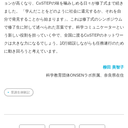
ョンが高くなり、CoSTEPの味を噛みしめる日々が修了式まで続き
ました。 「学んだことをどのように社会に還元するか、それを自
分で発見することから始まります
」
。これは修了式のシンポジウム
で修了生に対して述べられた言葉です。科学コミュニケーターとい
う新しい役割を担っていく中で、全国に渡るCoSTEPのネットワー
クは大きな力になるでしょう。試行錯誤しながらも任務遂行のため
に動き回ろうと考えています。
柳田 美智子
科学教育団体ONSENラボ所属、奈良県在住
受講生体験記
投
稿