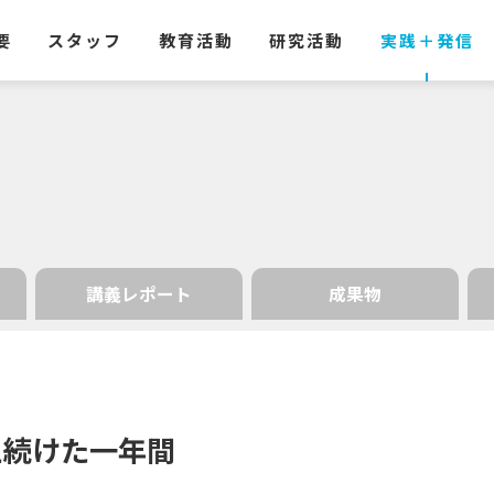
要
スタッフ
教育活動
研究活動
実践
＋
発信
講義レポート
成果物
え
続けた
一年間