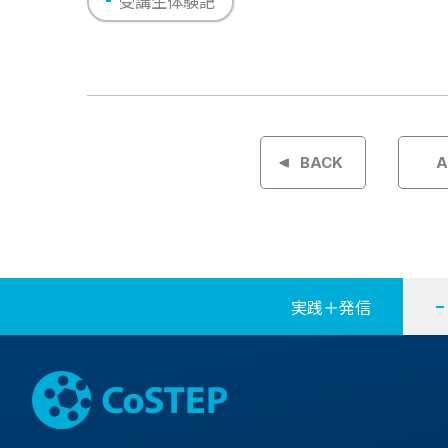
受講生体験記
投
稿
BACK
A
ナ
ビ
ゲ
実践＋発信
ー
シ
ョ