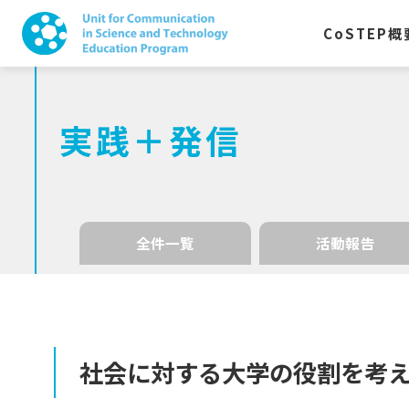
CoSTEP
概
実践＋発信
全件一覧
活動報告
社会に
対する
大学の
役割を
考