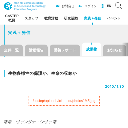
EN
お問合せ
ログイン
CoSTEP
スタッフ
教育活動
研究活動
実践
＋
発信
イベント
概要
実践＋発信
成果物
全件一覧
活動報告
講義レポート
お知らせ
生物多様性の
保護か、
生命の
収奪か
2010.11.30
著者：ヴァンダナ・シヴァ 著