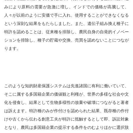
みにより原料の需要が急激に増し、インドでの価格が高騰して、
人々が以前のように安価で手に入れ、使用することができなくなる
という深刻な結果をもたらしました。また、遺伝子組み換え種子に
特許を認めることは、従来種を排除し、農民自身の自発的イノベー
ションを排除し、種子の貯蔵や交換、売買を認めないことにつなが
ります。
このような知的財産保護システムは先進諸国に有利に働いていて、
そこに属する多国籍企業の価値観と利権が、世界の多様な社会や文
化を侵食し、結果として生物多様性の放棄や破壊につながると著者
は訴えます。特許種のみが作付けを認められた結果、既存種の作付
けや古くから伝わる創意工夫が特許に抵触するとして即、訴訟対象
となり、農民は多国籍企業の提示する条件をのむよりほかに選択肢