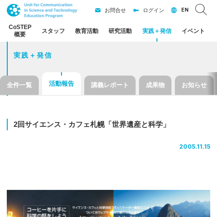
EN
お問合せ
ログイン
CoSTEP
スタッフ
教育活動
研究活動
実践
＋
発信
イベント
概要
実践＋発信
活動報告
全件一覧
講義レポート
成果物
お知らせ
2
回
サイエンス
・
カフェ
札幌
「世界遺産と
科学」
2005.11.15