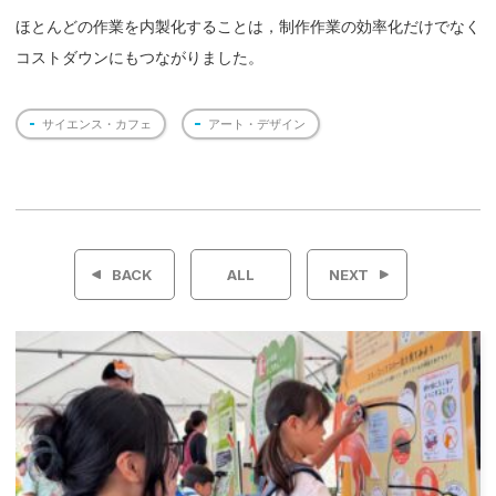
ほとんどの作業を内製化することは，制作作業の効率化だけでなく
コストダウンにもつながりました。
サイエンス・カフェ
アート・デザイン
投
稿
BACK
ALL
NEXT
ナ
ビ
ゲ
ー
シ