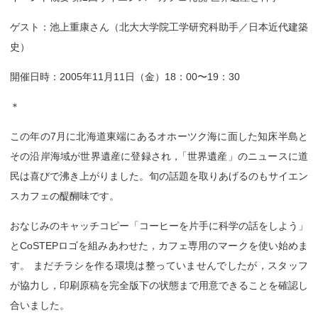
ゲスト：池上重康さん（北大大学院工学研究科助手／日本近代建築
史）
開催日時：2005年11月11日（金）18：00〜19：30
＊
この年の7月に北海道東端にあるオホーツク海に面した知床半島と
その沿岸海域が世界遺産に登録され
，
「世界遺産」のニュースに道
民は喜びで沸き上がりました。旬の話題を取りあげるのもサイエン
スカフェの醍醐味です。
おなじみのキャッチコピー「コーヒーを片手に科学の話をしよう」
とCoSTEPロゴを組みあわせた，カフェ専用のマークを使い始めま
す。 まだチラシを作る環境は整っていませんでしたが，スタッフ
が協力し，印刷原稿を完全版下の状態まで用意できることを確認し
合いました。