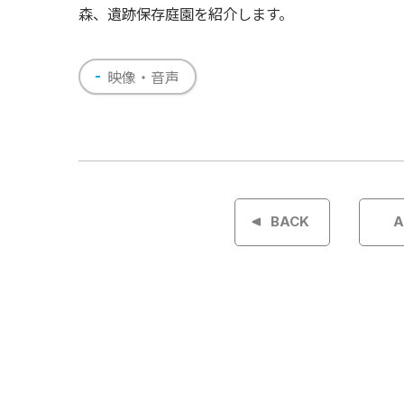
森、遺跡保存庭園を紹介します。
映像・音声
投
稿
BACK
A
ナ
ビ
ゲ
ー