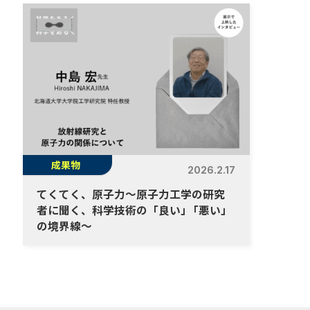
成果物
2026.2.17
てくてく、原子力～原子力工学の研究
者に聞く、科学技術の「良い
」
「悪い」
の境界線～