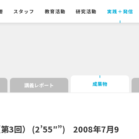
要
スタッフ
教育活動
研究活動
実践
＋
発信
成果物
講義レポート
（第
3
回）
(2’55″”) 2008
年
7
月
9