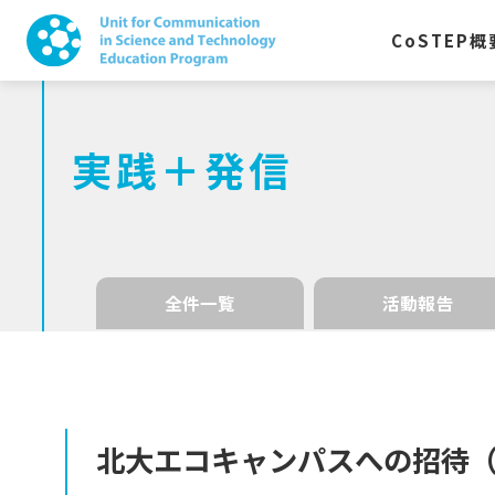
CoSTEP
概
実践＋発信
全件一覧
活動報告
北大
エコキャンパス
への
招待