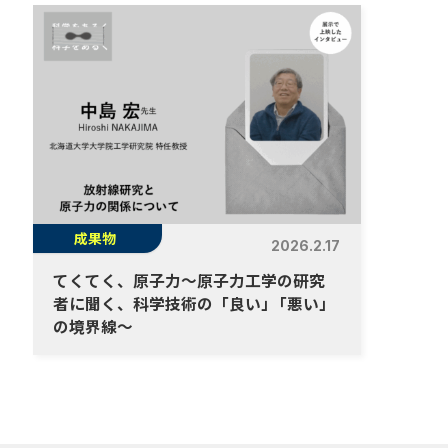
成果物
2026.2.17
てくてく、原子力～原子力工学の研究
者に聞く、科学技術の「良い
」
「悪い」
の境界線～