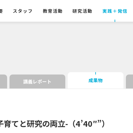
要
スタッフ
教育活動
研究活動
実践
＋
発信
成果物
講義レポート
子育てと
研究の
両立
-
（4’40″”）