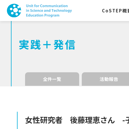
CoSTEP
概
実践＋発信
全件一覧
活動報告
女性研究者
後藤理恵さん
-