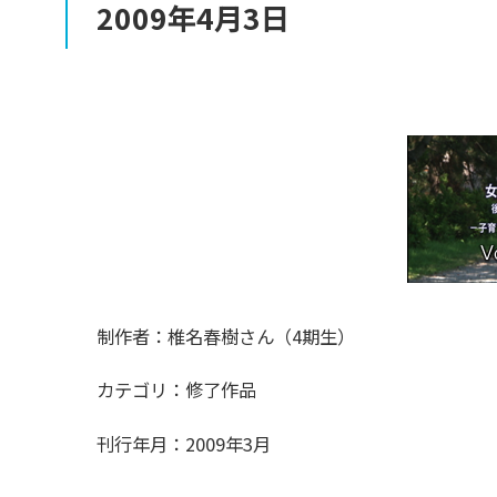
2009
年
4
月
3
日
制作者：椎名春樹さん（4期生）
カテゴリ：修了作品
刊行年月：2009年3月