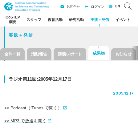
EN
お問合せ
ログイン
CoSTEP
スタッフ
教育活動
研究活動
実践
＋
発信
イベント
概要
実践＋発信
成果物
全件一覧
活動報告
講義レポート
お知らせ
ラジオ
第
11
回
:2005
年
12
月
17
日
2005.12.17
>> Podcast（iTunes で聞く）
>> MP3 で放送を聞く