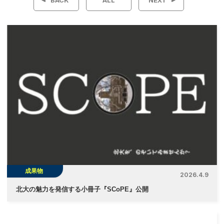
ナ
ビ
ゲ
ー
シ
ョ
ン
成果物
2026.4.9
北大の魅力を発信する小冊子『SCoPE』公開