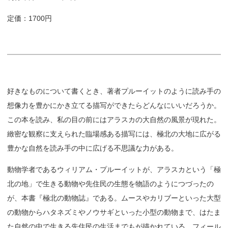
定価：1700円
好きなものについて書くとき、著者プルーイットのように読み手の
想像力を豊かにかき立てる描写ができたらどんなにいいだろうか。
この本を読み、私の目の前にはアラスカの大自然の風景が現れた。
緻密な観察に支えられた臨場感ある描写には、極北の大地に広がる
豊かな自然を読み手の中に広げる不思議な力がある。
動物学者であるウィリアム・プルーイットが、アラスカという「極
北の地」で生きる動物や先住民の生態を物語のようにつづったの
が、本書『極北の動物誌』である。ムースやカリブーといった大型
の動物からハタネズミやノウサギといった小型の動物まで、はたま
た自然の中で生きる先住民の生活までもが描かれている。フィール