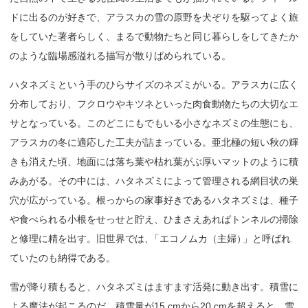
ドに出るのが好きで、アラスカの雪の原野を犬ぞりを駆ってよく旅
をしていた著者らしく、まるで動物たちと同じ暮らしをしてきたか
のような臨場感溢れる描写が散りばめられている。
ハタネズミという手のひらサイズのネズミがいる。アラスカに広く
分布しており、フクロウやキツネといった肉食動物たちの大切なエ
サとなっている。このどこにもでもいる小さなネズミの生態にも、
アラスカの冬に適応した工夫が詰まっている。亜北極の短い秋の輝
きも消えた頃、地面には落ち葉や枯れ葉がぶ厚いマットのように積
みあがる。その中には、ハタネズミによって管理される網目状の巣
穴が広がっている。根っからの家事好きであるハタネズミは、種子
や食べられる小根をせっせと貯え、ひまさえあればトンネルの掃除
と修理に精を出す。旧世界では
、
「エコノムカ（主婦
）
」と呼ばれ
ていたのも納得である。
雪が降り積もると、ハタネズミはますます活発に動き出す。積雪に
よる魔法が起こるのだ。積雪量が15 cmから20 cmを超えると、雪