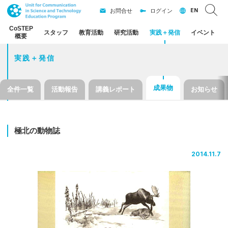
EN
お問合せ
ログイン
CoSTEP
スタッフ
教育活動
研究活動
実践
＋
発信
イベント
概要
実践＋発信
成果物
全件一覧
活動報告
講義レポート
お知らせ
極北の
動物誌
2014.11.7