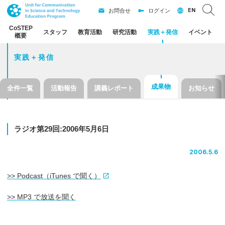
EN
お問合せ
ログイン
CoSTEP
スタッフ
教育活動
研究活動
実践
＋
発信
イベント
概要
実践＋発信
成果物
全件一覧
活動報告
講義レポート
お知らせ
ラジオ
第
29
回
:2006
年
5
月
6
日
2006.5.6
>> Podcast（iTunes で聞く）
>> MP3 で放送を聞く