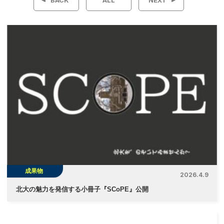
ナ
ビ
ゲ
ー
シ
ョ
ン
成果物
2026.4.9
北大の魅力を発信する小冊子『SCoPE』公開