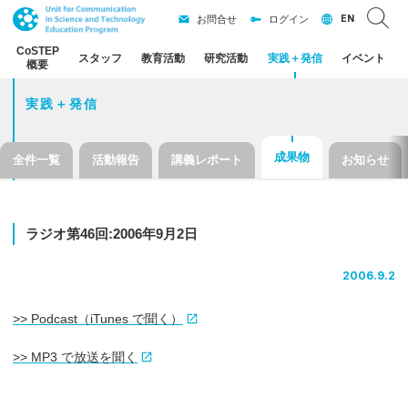
EN
お問合せ
ログイン
CoSTEP
スタッフ
教育活動
研究活動
実践
＋
発信
イベント
概要
実践＋発信
成果物
全件一覧
活動報告
講義レポート
お知らせ
ラジオ
第
46
回
:2006
年
9
月
2
日
2006.9.2
>> Podcast（iTunes で聞く）
>> MP3 で放送を聞く