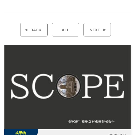
投
稿
BACK
ALL
NEXT
ナ
ビ
ゲ
ー
シ
ョ
ン
成果物