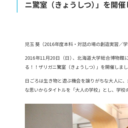
ニ
驚室
（きょうしつ
）
」を
開催
児玉 葵（2016年度本科・対話の場の創造実習／
2016年11月20日（日
）
、北海道大学総合博物館
る！！ザリガニ驚室（きょうしつ
）
」を開催しまし
日ごろは生き物と遊ぶ機会を譲りがちな大人に、
な思いからタイトルを「大人の学校」とし、学校