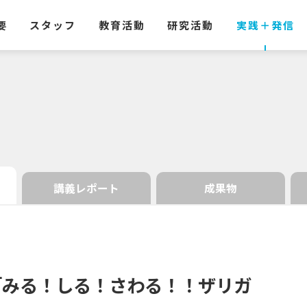
要
スタッフ
教育活動
研究活動
実践
＋
発信
講義レポート
成果物
「みる！
しる！
さわる！！
ザリガ