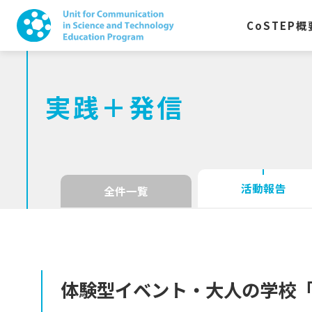
CoSTEP
概
実践＋発信
活動報告
全件一覧
体験型
イベント
・
大人の
学校