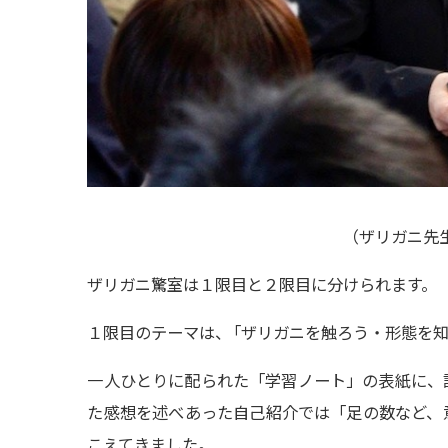
（
ザリガニ先
ザリガニ驚室は１限目と２限目に分けられます。
１限目のテーマは
、
「ザリガニを触ろう・形態を
一人ひとりに配られた「学習ノート」の表紙に、
た感想を述べあった自己紹介では「足の数など、
こえてきました。