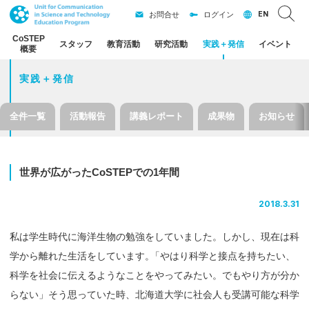
EN
お問合せ
ログイン
CoSTEP
スタッフ
教育活動
研究活動
実践
＋
発信
イベント
概要
実践＋発信
全件一覧
活動報告
講義レポート
成果物
お知らせ
世界が
広がった
CoSTEP
での
1
年間
2018.3.31
私は学生時代に海洋生物の勉強をしていました。しかし、現在は科
学から離れた生活をしています
。
「やはり科学と接点を持ちたい、
科学を社会に伝えるようなことをやってみたい。でもやり方が分か
らない」そう思っていた時、北海道大学に社会人も受講可能な科学