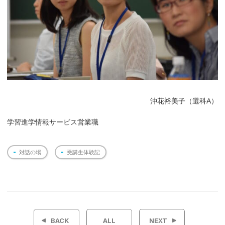
沖花裕美子（選科A）
学習進学情報サービス営業職
対話の場
受講生体験記
投
稿
BACK
ALL
NEXT