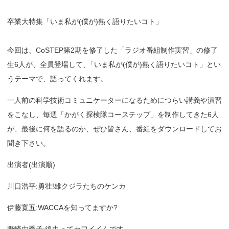
卒業大特集「いま私が(僕が)熱く語りたいコト」
今回は、CoSTEP第2期を修了した「ラジオ番組制作実習」の修了
生6人が、全員登場して
、
「いま私が(僕が)熱く語りたいコト」とい
うテーマで、語ってくれます。
一人前の科学技術コミュニケーターになるためにつらい講義や演習
をこなし、毎週「かがく探検隊コーステップ」を制作してきた6人
が、最後に何を語るのか、ぜひ皆さん、番組をダウンロードしてお
聞き下さい。
出演者(出演順)
川口浩平:勇壮!雄クジラたちのケンカ
伊藤寛五:WACCAを知ってますか?