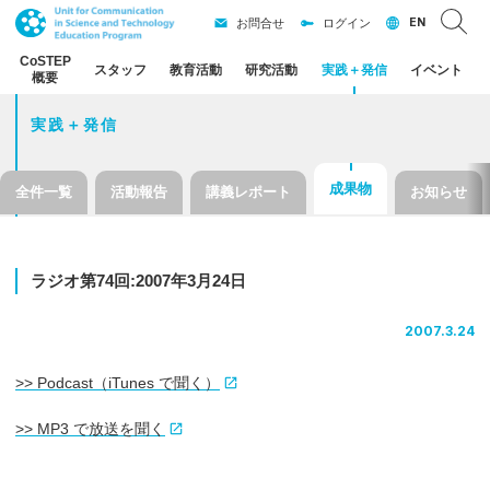
EN
お問合せ
ログイン
CoSTEP
スタッフ
教育活動
研究活動
実践
＋
発信
イベント
概要
実践＋発信
成果物
全件一覧
活動報告
講義レポート
お知らせ
ラジオ
第
74
回
:2007
年
3
月
24
日
2007.3.24
>> Podcast（iTunes で聞く）
>> MP3 で放送を聞く