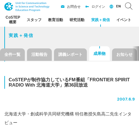
EN
お問合せ
ログイン
CoSTEP
スタッフ
教育活動
研究活動
実践
＋
発信
イベント
概要
実践＋発信
成果物
全件一覧
活動報告
講義レポート
お知らせ
CoSTEP
が
制作協力している
FM
番組
「FRONTIER SPIRIT
RADIO With
北海道大学」
第
36
回放送
2007.6.9
北海道大学・創成科学共同研究機構
特任教授
矢島高二先生インタ
ビュー