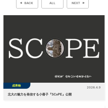
BACK
ALL
NEXT
ナ
ビ
ゲ
ー
シ
ョ
ン
成果物
2026.4.9
北大の魅力を発信する小冊子『SCoPE』公開