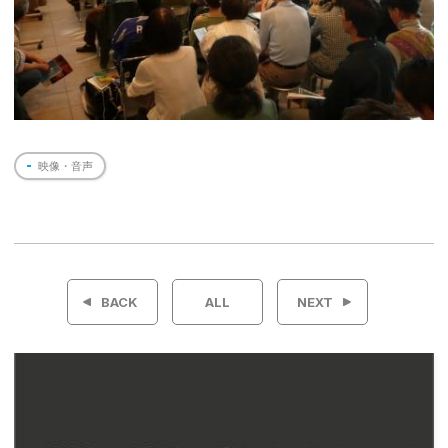
映像・音声
投
稿
BACK
ALL
NEXT
ナ
ビ
ゲ