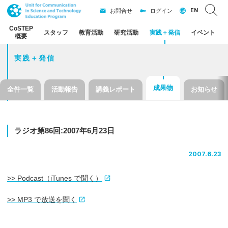
EN
お問合せ
ログイン
CoSTEP
スタッフ
教育活動
研究活動
実践
＋
発信
イベント
概要
実践＋発信
成果物
全件一覧
活動報告
講義レポート
お知らせ
ラジオ
第
86
回
:2007
年
6
月
23
日
2007.6.23
>> Podcast（iTunes で聞く）
>> MP3 で放送を聞く