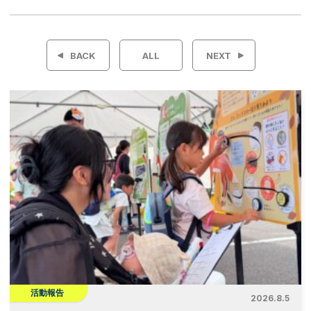
投
稿
BACK
ALL
NEXT
ナ
ビ
ゲ
ー
シ
ョ
ン
活動報告
2026.8.5