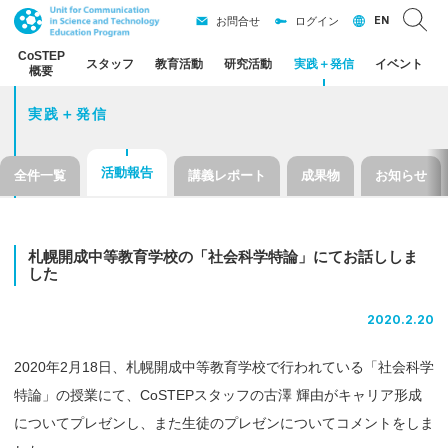
EN
お問合せ
ログイン
CoSTEP
スタッフ
教育活動
研究活動
実践
＋
発信
イベント
概要
実践＋発信
活動報告
全件一覧
講義レポート
成果物
お知らせ
札幌開成中等教育学校の
「社会科学特論」
にてお
話ししま
した
2020.2.20
2020年2月18日、札幌開成中等教育学校で行われている「社会科学
特論」の授業にて、CoSTEPスタッフの古澤 輝由がキャリア形成
についてプレゼンし、また生徒のプレゼンについてコメントをしま