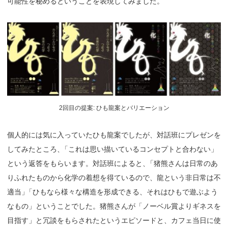
可能性を秘めるということを表現してみました。
2回目の提案: ひも龍案とバリエーション
個人的には気に入っていたひも龍案でしたが、対話班にプレゼンを
してみたところ
、
「これは思い描いているコンセプトと合わない」
という返答をもらいます。対話班によると
、
「猪熊さんは日常のあ
りふれたものから化学の着想を得ているので、龍という非日常は不
適当
」
「ひもなら様々な構造を形成できる、それはひもで遊ぶよう
なもの」ということでした。猪熊さんが「ノーベル賞よりギネスを
目指す」と冗談をもらされたというエピソードと、カフェ当日に使