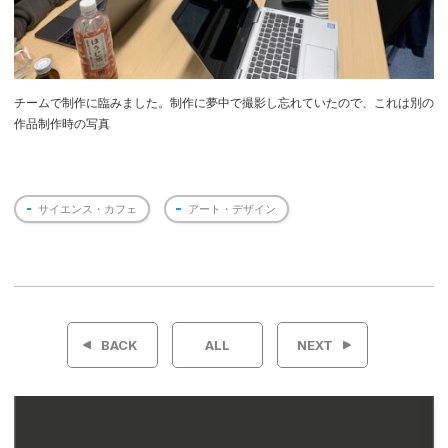
チームで制作に臨みました。制作に夢中で撮影し忘れていたので、これは別の
作品制作時の写真
サイエンス・カフェ
アート・デザイン
投
稿
BACK
ALL
NEXT
ナ
ビ