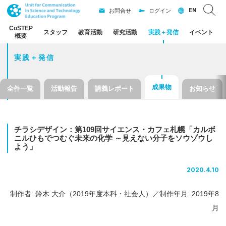
EN
お問合せ
ログイン
CoSTEP
スタッフ
教育活動
研究活動
実践
＋
発信
イベント
概要
実践＋発信
成果物
全件一覧
活動報告
講義レポート
お知らせ
チラシデザイン：
第
109
回
サイエンス
・
カフェ
札幌
「カルボ
ニル
ひもでつむぐ
未来の
化学
～
見えない
分子を
ソウゾウ
し
よう」
2020.4.10
制作者: 鈴木 大介（2019年度本科・社会人）／制作年月: 2019年8
月