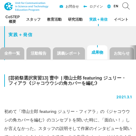
EN
お問合せ
ログイン
CoSTEP
スタッフ
教育活動
研究活動
実践
＋
発信
イベント
概要
実践＋発信
成果物
全件一覧
活動報告
講義レポート
お知らせ
[
芸術祭選択実習
13]
曹中
|
増山士郎
featuring
ジュリー
・
フィアラ
《ジャコウウシ
の
角
カバーを
編む》
2021.3.1
初めて「増山士郎 featuring ジュリー・フィアラ」の《ジャコウウ
シの角カバーを編む》のコンセプトを聞いた時に
、
「面白い！」し
か言えなかった。スタッフの説明そして作家のインタビューを聞い