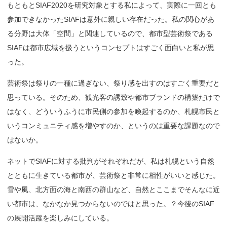
もともとSIAF2020を研究対象とする私によって、実際に一回とも
参加できなかったSIAFは意外に親しい存在だった。私の関心があ
る分野は大体「空間」と関連しているので、都市型芸術祭である
SIAFは都市広域を扱うというコンセプトはすごく面白いと私が思
った。
芸術祭は祭りの一種に過ぎない、祭り感を出すのはすごく重要だと
思っている。そのため、観光客の誘致や都市ブランドの構築だけで
はなく、どういうふうに市民側の参加を喚起するのか、札幌市民と
いうコンミュニティ感を増やすのか、というのは重要な課題なので
はないか。
ネットでSIAFに対する批判がそれぞれだが、私は札幌という自然
とともに生きている都市が、芸術祭と非常に相性がいいと感じた。
雪や風、北方面の海と南西の群山など、自然とここまでそんなに近
い都市は、なかなか見つからないのではと思った。？今後のSIAF
の展開活躍を楽しみにしている。