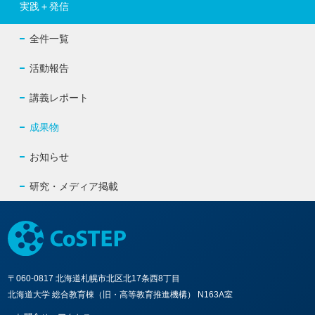
実践＋発信
全件一覧
活動報告
講義レポート
成果物
お知らせ
研究・メディア掲載
〒060-0817 北海道札幌市北区北17条西8丁目
北海道大学 総合教育棟（旧・高等教育推進機構） N163A室