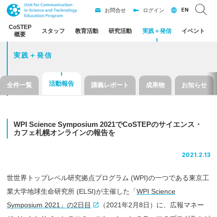
EN
お問合せ
ログイン
CoSTEP
スタッフ
教育活動
研究活動
実践
＋
発信
イベント
概要
実践＋発信
活動報告
全件一覧
講義レポート
成果物
お知らせ
WPI Science Symposium 2021
で
CoSTEP
の
サイエンス
・
カフェ
札幌
オンライン
の
報告を
2021.2.13
世世界トップレベル研究拠点プログラム (WPI)の一つである東京工
業大学地球生命研究所 (ELSI)が主催した「
WPI Science
Symposium 2021」の2日目
（2021年2月8日）に、広報マネー