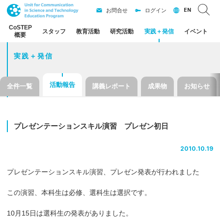
EN
お問合せ
ログイン
CoSTEP
スタッフ
教育活動
研究活動
実践
＋
発信
イベント
概要
実践＋発信
活動報告
全件一覧
講義レポート
成果物
お知らせ
プレゼンテーションスキル
演習
プレゼン
初日
2010.10.19
プレゼンテーションスキル演習、プレゼン発表が行われました
この演習、本科生は必修、選科生は選択です。
10月15日は選科生の発表がありました。