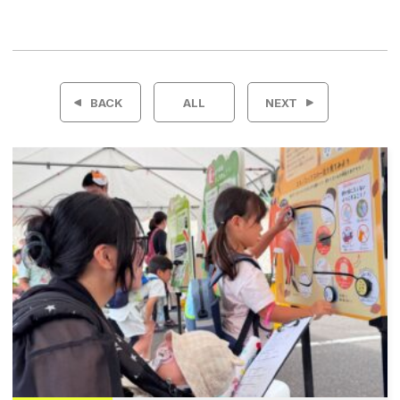
投
稿
BACK
ALL
NEXT
ナ
ビ
ゲ
ー
シ
ョ
ン