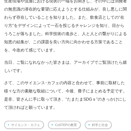
生産現場や流通における現状の一端をお聞きし、その中には消費者
の無意識の潜在的な要望に応えようとする仕組みが、良し悪しに関
わらず存在していることを知りました。また、飲食店としての“在
り方”をデザインによって一石を投じるチャレンジを知り、目から
うろこが落ちました。科学技術の進歩と、人と人との繋がりによる
知恵の結集が、この課題を良い方向に向かわせる方策であること
を、今改めて感じています。
当日、ご覧になれなかった皆さまは、アーカイブでご覧頂けたら嬉
しいです。
さて、このサイエンス･カフェの内容と合わせて、事前に取材した
様々な方の素敵な取組について、今後、冊子にまとめる予定です。
是非、皆さんに手に取って頂き、“たまたまSDGｓ”のきっかけにし
て頂ければと願っています。
サイエンス・カフェ
CoSTEPの教育
科学と社会