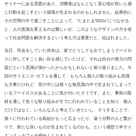
ザイナーにある意図があり、消費者はなんとなく居心地が良いと感
じ行動を起こすという循環が生まれるのかもしれません。結果的に
その空間の中で過ごすことによって、“たまたまSDGs”につながる
と、人の意識を変えるのは難しいが、このようなデザインの力を使
って社会問題を解決するという考え方は重要だと、結ばれました。
当日、司会をしていた仰木は、家でどうしても出てしまうフードロ
スに対してすごく負い目を感じていたけど、それは自分の努力の問
題だという意識が強かったからかもしれないと振り返りました。今
回のサイエンス･カフェを通して、もちろん個人の取り組みも意識
も大事だけれど、世の中には様々な無意識の中で生まれてしまって
いるフードロスがあることに気が付いたそうです。また、事前の取
材を通して色々な取り組みがすでに行われていることを知り、個人
だけではなく、いろんな人と考えていきたいし、そうすることで、
個々に行われている取組がもっと広まったり、違う分野の人と繋が
りで、新たな良いものが生まれてくるのかも、という感想で本サイ
エンス・カフェを締めくくりました。