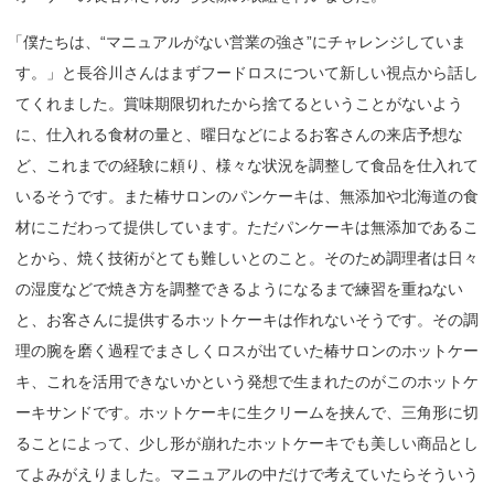
「
僕たちは、“マニュアルがない営業の強さ”にチャレンジしていま
す。」と長谷川さんはまずフードロスについて新しい視点から話し
てくれました。賞味期限切れたから捨てるということがないよう
に、仕入れる食材の量と、曜日などによるお客さんの来店予想な
ど、これまでの経験に頼り、様々な状況を調整して食品を仕入れて
いるそうです。また椿サロンのパンケーキは、無添加や北海道の食
材にこだわって提供しています。ただパンケーキは無添加であるこ
とから、焼く技術がとても難しいとのこと。そのため調理者は日々
の湿度などで焼き方を調整できるようになるまで練習を重ねない
と、お客さんに提供するホットケーキは作れないそうです。その調
理の腕を磨く過程でまさしくロスが出ていた椿サロンのホットケー
キ、これを活用できないかという発想で生まれたのがこのホットケ
ーキサンドです。ホットケーキに生クリームを挟んで、三角形に切
ることによって、少し形が崩れたホットケーキでも美しい商品とし
てよみがえりました。マニュアルの中だけで考えていたらそういう