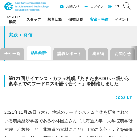
EN
お問合せ
ログイン
CoSTEP
スタッフ
教育活動
研究活動
実践
＋
発信
イベント
概要
実践＋発信
活動報告
全件一覧
講義レポート
成果物
お知らせ
第
121
回
サイエンス
・
カフェ
札幌
「たまたま
SDGs～
畑から
食卓までの
フードロスを
語り
合う
～」を
開催しました
2022.1.11
2021年11月25日（木
）
、地域のフードシステム全体を研究されて
いる農業経済学者である小林国之さん（北海道大学 大学院農学研
究院 准教授）と、北海道の食材にこだわり食の安心・安全を確保