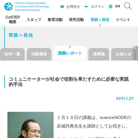
EN
お問合せ
ログイン
CoSTEP
スタッフ
教育活動
研究活動
実践
＋
発信
イベント
概要
実践＋発信
講義レポート
全件一覧
活動報告
成果物
お知らせ
コミュニケーター
が
社会で
役割を
果たすために
必要な
実践
的手法
2011.1.27
１月１９日の講義は、scienceNODEの
岩城邦典先生を講師としてお招きし、