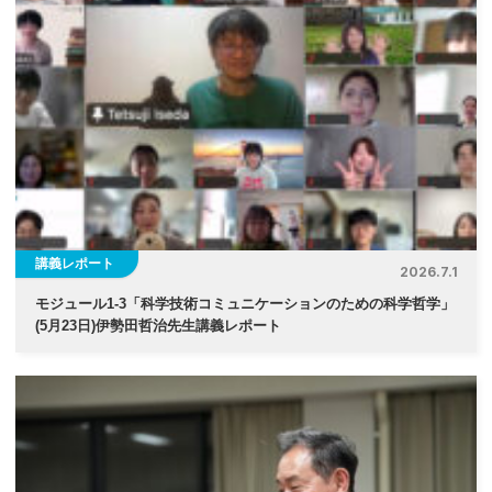
ゲ
ー
シ
ョ
ン
講義レポート
2026.7.1
モジュール1-3「科学技術コミュニケーションのための科学哲学」
(5月23日)伊勢⽥哲治先生講義レポート