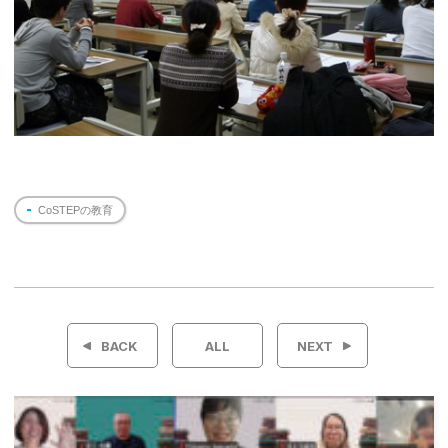
CoSTEPの教育
投
稿
BACK
ALL
NEXT
ナ
ビ