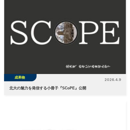
ゲ
ー
シ
ョ
ン
成果物
2026.4.9
北大の魅力を発信する小冊子『SCoPE』公開