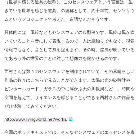
（世界を感じる道具の総称
）
。このセンスウェアという言葉は「生
きている世界を感じる道具」の総称として、約十年前、センソリウ
ムというプロジェクトで考えた、造語なんだそうです。
具体的には、風鈴などもセンスウェアの典型例です。風鈴は風が吹
いていることを音にして表現するので、人は肌触りでもなく、視覚
情報でもなく、音として風を捉えます。その時、屋風が吹いている
であろう外の世界のことに対して想像力を働かせるのです。
西村さんは数々のセンスウェアを制作されていて、その素晴らしい
作品の数々はこちらで見ることができます。太陽の光の砂時計や、
ピンホールカード、ガラスの中に浮かぶ天の川銀河など…。時間や
空間を超えて、サイエンスを感じることができる西村さんの作品を
ぜひ体験してみてください。
http://www.livingworld.net/works/
今回のポッドキャストでは、そんなセンスウェアのエッセンスを表