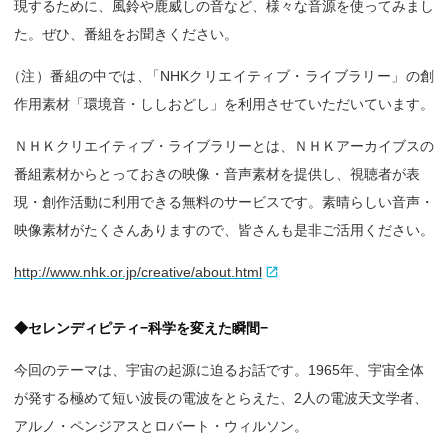
現するために、風鈴や鹿威しの音など、様々な音源を使ってみまし
た。ぜひ、番組をお聞きください。
（
注）番組の中では
、
「NHKクリエイティブ・ライブラリー」の創
作用素材「環境音・ししおどし」を利用させていただいています。
ＮＨＫクリエイティブ・ライブラリーとは、ＮＨＫアーカイブスの
番組素材からとっておきの映像・音声素材を提供し、視聴者が表
現・創作活動に利用できる無料のサービスです。素晴らしい音声・
映像素材がたくさんありますので、皆さんも是非ご活用ください。
http://www.nhk.or.jp/creative/about.html
◆セレンディピティ−科学を変えた瞬間−
今回のテーマは、宇宙の起源に迫るお話です。1965年、宇宙全体
が発する極めて短い波長の電波をとらえた、2人の電波天文学者、
アルノ・ペンジアスとロバート・ウィルソン。