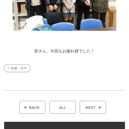
皆さん、今回もお疲れ様でした！
映像・音声
投
稿
BACK
ALL
NEXT
ナ
ビ