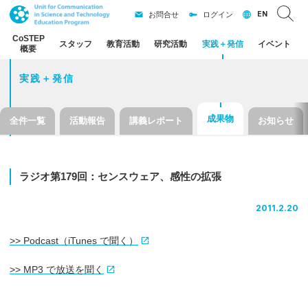
EN
お問合せ
ログイン
CoSTEP
スタッフ
教育活動
研究活動
実践
＋
発信
イベント
概要
実践＋発信
成果物
全件一覧
活動報告
講義レポート
お知らせ
ラジオ
第
179
回：
センスウェア、
感性の
拡張
2011.2.20
>> Podcast（iTunes で聞く）
>> MP3 で放送を聞く