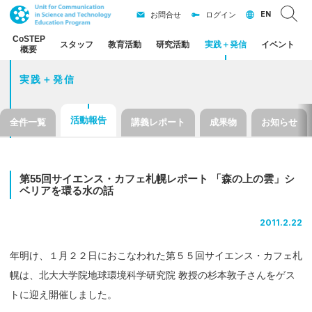
EN
お問合せ
ログイン
CoSTEP
スタッフ
教育活動
研究活動
実践
＋
発信
イベント
概要
実践＋発信
活動報告
全件一覧
講義レポート
成果物
お知らせ
第
55
回
サイエンス
・
カフェ
札幌
レポート
「森の
上の
雲」
シ
ベリアを
環る
水の
話
2011.2.22
年明け、１月２２日におこなわれた第５５回サイエンス・カフェ札
幌は、北大大学院地球環境科学研究院 教授の杉本敦子さんをゲス
トに迎え開催しました。