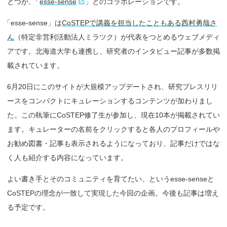
とつが
、
「
esse-sense
」とのコラボレーションです。
「
esse-sense」は
CoSTEPで講義を担当したこともある西村勇哉さ
ん
（特定非営利活動法人ミラツク）が代表をつとめるウェブメディ
アです。北海道大学も連携し、研究者のインタビュー記事が多数掲
載されています。
6月20日にこのサイトが大規模アップデートされ、研究プレスリリ
ースをコンパクトにキュレーションするコンテンツが加わりまし
た。この執筆にCoSTEP修了生が参加し、現在10本が掲載されてい
ます。キュレーターの名前をクリックすると各人のプロフィールや
お勧め図書・記事も表示されるようになっており、記事だけではな
く人も紹介する内容になっています。
よい書き手とそのコミュニティを育てたい、というesse-senseと
CoSTEPの理念が一致して実現した今回の企画。今後も記事は増え
る予定です。