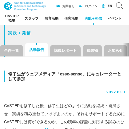
EN
お問合せ
ログイン
CoSTEP
スタッフ
教育活動
研究活動
実践
＋
発信
イベント
概要
実践＋発信
活動報告
全件一覧
講義レポート
成果物
お知らせ
修了生が
ウェブメディア
「esse-sense」
に
キュレーター
と
して
参加
2022.6.30
CoSTEPを修了した後、修了生はどのように活動を継続・発展さ
せ、実績を積み重ねていけばよいのか。それをサポートするために
CoSTEPには何ができるのか。この積年の課題に対応する試みのひ