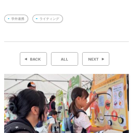
学外連携
ライティング
投
稿
BACK
ALL
NEXT
ナ
ビ
ゲ
ー
シ
ョ