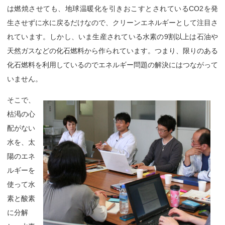
は燃焼させても、地球温暖化を引きおこすとされているCO2を発
生させずに水に戻るだけなので、クリーンエネルギーとして注目さ
れています。しかし、いま生産されている水素の9割以上は石油や
天然ガスなどの化石燃料から作られています。つまり、限りのある
化石燃料を利用しているのでエネルギー問題の解決にはつながって
いません。
そこで、
枯渇の心
配がない
水を、太
陽のエネ
ルギーを
使って水
素と酸素
に分解