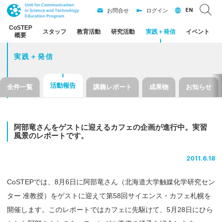
EN
お問合せ
ログイン
CoSTEP
スタッフ
教育活動
研究活動
実践
＋
発信
イベント
概要
実践＋発信
活動報告
全件一覧
講義レポート
成果物
お知らせ
阿部竜さんを
ゲスト
に
迎える
カフェ
の
企画が
進行中。
実習
風景の
レポート
です。
2011.6.18
CoSTEPでは、8月6日に阿部竜さん（北海道大学触媒化学研究セン
ター 准教授）をゲストに迎えて第58回サイエンス・カフェ札幌を
開催します。このレポートではカフェに先駆けて、5月28日にひら