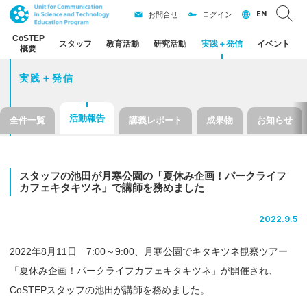
EN
お問合せ
ログイン
CoSTEP
スタッフ
教育活動
研究活動
実践
＋
発信
イベント
概要
実践＋発信
活動報告
全件一覧
講義レポート
成果物
お知らせ
スタッフ
の
池田が
月寒公園の
「夏休み
企画！
パークライフ
カフェキタキツネ」
で
講師を
務めました
2022.9.5
2022年8月11日 7:00～9:00、月寒公園でキタキツネ観察ツアー
「夏休み企画！パークライフカフェキタキツネ」が開催され、
CoSTEPスタッフの池田が講師を務めました。