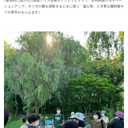
（
敷地内に隠された調査グッズを探すアクティビティで、野外調査のモチベー
ションアップ。キツネの糞を採取するときに使う「遠心管」と月寒公園特製キ
ツネ軍手がもらえます）