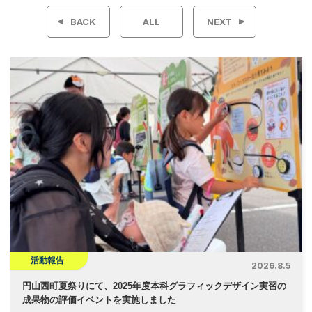
稿
BACK
ALL
NEXT
ナ
ビ
ゲ
ー
シ
ョ
ン
活動報告
2026.8.5
円山西町夏祭りにて、2025年度本科グラフィックデザイン実習の
成果物の評価イベントを実施しました