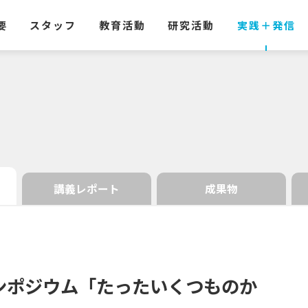
要
スタッフ
教育活動
研究活動
実践
＋
発信
講義レポート
成果物
ンポジウム
「たったいくつものか