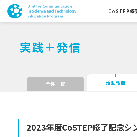
CoSTEP
概
実践＋発信
活動報告
全件一覧
2023
年度
CoSTEP
修了記念
シ