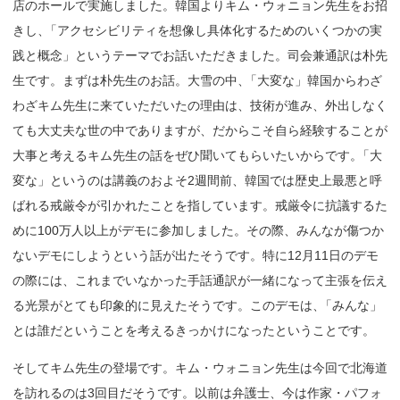
店のホールで実施しました。韓国よりキム・ウォニョン先生をお招
きし
、
「アクセシビリティを想像し具体化するためのいくつかの実
践と概念」というテーマでお話いただきました。司会兼通訳は朴先
生です。まずは朴先生のお話。大雪の中
、
「大変な」韓国からわざ
わざキム先生に来ていただいたの理由は、技術が進み、外出しなく
ても大丈夫な世の中でありますが、だからこそ自ら経験することが
大事と考えるキム先生の話をぜひ聞いてもらいたいからです
。
「大
変な」というのは講義のおよそ2週間前、韓国では歴史上最悪と呼
ばれる戒厳令が引かれたことを指しています。戒厳令に抗議するた
めに100万人以上がデモに参加しました。その際、みんなが傷つか
ないデモにしようという話が出たそうです。特に12月11日のデモ
の際には、これまでいなかった手話通訳が一緒になって主張を伝え
る光景がとても印象的に見えたそうです。このデモは
、
「みんな」
とは誰だということを考えるきっかけになったということです。
そしてキム先生の登場です。キム・ウォニョン先生は今回で北海道
を訪れるのは3回目だそうです。以前は弁護士、今は作家・パフォ