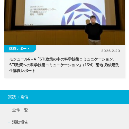
講義レポート
2026.2.20
モジュール6－4「STI政策の中の科学技術コミュニケーション、
STI政策への科学技術コミュニケーション
」
（1/24）菊地 乃依瑠先
生講義レポート
実践＋発信
全件一覧
活動報告