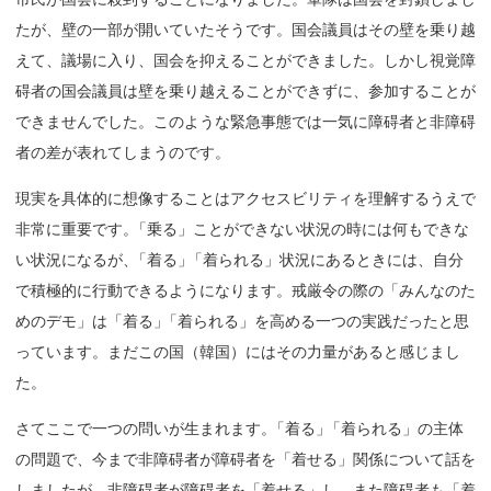
たが、壁の一部が開いていたそうです。国会議員はその壁を乗り越
えて、議場に入り、国会を抑えることができました。しかし視覚障
碍者の国会議員は壁を乗り越えることができずに、参加することが
できませんでした。このような緊急事態では一気に障碍者と非障碍
者の差が表れてしまうのです。
現実を具体的に想像することはアクセスビリティを理解するうえで
非常に重要です
。
「乗る」ことができない状況の時には何もできな
い状況になるが
、
「着る
」
「着られる」状況にあるときには、自分
で積極的に行動できるようになります。戒厳令の際の「みんなのた
めのデモ」は「着る
」
「着られる」を高める一つの実践だったと思
っています。まだこの国（韓国）にはその力量があると感じまし
た。
さてここで一つの問いが生まれます
。
「着る
」
「着られる」の主体
の問題で、今まで非障碍者が障碍者を「着せる」関係について話を
しましたが、非障碍者が障碍者を「着せる」し、また障碍者も「着