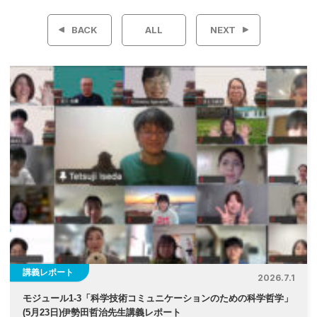
稿
BACK
ALL
NEXT
ナ
ビ
ゲ
ー
シ
ョ
ン
講義レポート
2026.7.1
モジュール1-3「科学技術コミュニケーションのための科学哲学」
(5月23日)伊勢⽥哲治先生講義レポート