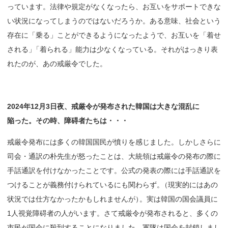
っています。法律や規定がなくなったら、お互いをサポートできな
い状況になってしまうのではないだろうか。ある意味、社会という
存在に「乗る」ことができるようになったようで、お互いを「着せ
される
」
「着られる」能力は少なくなっている。それがはっきり表
れたのが、あの戒厳令でした。
2024年
12月
3日夜、
戒厳令が
発布された
韓国は
大きな
混乱に
陥った。
その
時、
障碍者たちは・・・
戒厳令発布には多くの韓国国民が憤りを感じました。しかしさらに
司会・通訳の朴先生が怒ったことは、大統領は戒厳令の発布の際に
手話通訳を付けなかったことです。公式の発表の際には手話通訳を
つけることが義務付けられているにも関わらず
。
（現実的にはあの
状況では仕方なかったかもしれませんが
）
。実は韓国の国会議員に
1人視覚障碍者の人がいます。さて戒厳令が発布されると、多くの
市民が国会に殺到することになりました。軍隊は国会を封鎖しまし