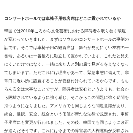
コンサートホール
では
車椅子用観客席はどこに
置かれているか
韓国では2010年ころから文化芸術における障碍者を取り巻く環境
が変わっていきました。まずはソウルのコンサートホールの事例の
話です。そこでは車椅子用の観覧席は、舞台が見えにくい左右の一
番端、あるいは一番後ろに独立して置かれています。これだと見え
にくいだけではなく、一緒に来た人と別の席で見ざるをえなくなっ
てしまいます。ただこれには理由があって、緊急事態に備えて、非
常口に近い所に設置することが義務付けられているからです。もち
ろん安全は大事なことですが、障碍者は安心というよりも、社会か
ら隔離されているように強く感じ、そこからこの問題に強く疑問を
持つようになりました。アメリカでも同じような問題意識があり、
統合、選択、安全、統合という価値が新たな法律で規定され、車椅
子座席にも変更が行われました。その後、韓国でも同じように改正
が進んだそうです。これには今までの障害者の人権運動が反映され