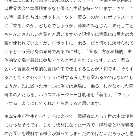
は世界大会で準優勝するなど優れた実績を持っています。さて、こ
の時、選手たちはロボットスーツを「着る」のか、ロボットスーツ
に「乗る」のか、どちらでしょうか。聴衆のみなさん、果たしてど
ちらがふさわしい言葉だと思いますか？現場では実際には両方の言
葉が使われていますが、ロボットに「乗る」だと何かに乗せられて
いるという受け身の感覚であるのに対し
、
「着る」方が積極的、主
体的な立場で競技に参加できると考えられています。この「着る」
という言葉を日常的な言語の中で使用することが大切です。そうす
ることでアクセシビリティに対する考え方も変わるのではないでし
ょうか。先に述べたホールの例では劇場に「乗る」しかなかった障
碍者の人たちを、ハウスマネージャーは劇場を「着る
」
、
「フィッ
トする」ようにしてくれたとも言えると思います。
キム先生が学生だったころに比べて、障碍者にとって世の中は便利
になったそうです。しかし便利になった一方で、障碍者と非障碍者
のお互いを理解する機会が減ってしまったのではないだろうかと思