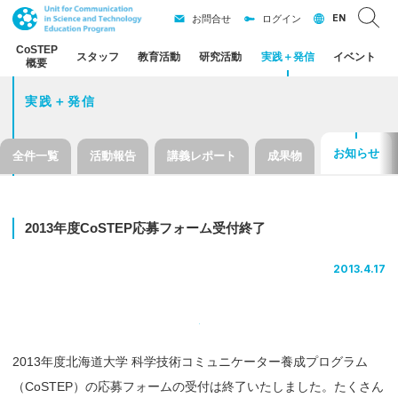
EN
お問合せ
ログイン
CoSTEP
スタッフ
教育活動
研究活動
実践
＋
発信
イベント
概要
実践＋発信
お知らせ
全件一覧
活動報告
講義レポート
成果物
2013
年度
CoSTEP
応募
フォーム
受付終了
2013.4.17
2013年度北海道大学 科学技術コミュニケーター養成プログラム
（CoSTEP）の応募フォームの受付は終了いたしました。たくさん