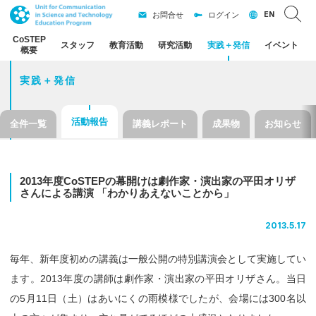
EN
お問合せ
ログイン
CoSTEP
スタッフ
教育活動
研究活動
実践
＋
発信
イベント
概要
実践＋発信
活動報告
全件一覧
講義レポート
成果物
お知らせ
2013
年度
CoSTEP
の
幕開けは
劇作家
・
演出家の
平田
オリザ
さんによる
講演
「わかりあえないことから」
2013.5.17
毎年、新年度初めの講義は一般公開の特別講演会として実施してい
ます。2013年度の講師は劇作家・演出家の平田オリザさん。当日
の5月11日（土）はあいにくの雨模様でしたが、会場には300名以