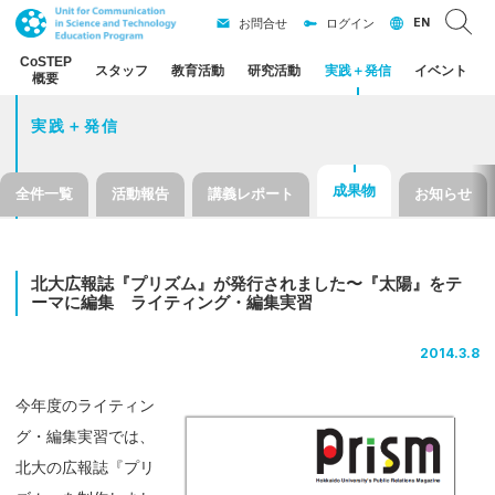
EN
お問合せ
ログイン
CoSTEP
スタッフ
教育活動
研究活動
実践
＋
発信
イベント
概要
実践＋発信
成果物
全件一覧
活動報告
講義レポート
お知らせ
北大広報誌
『プリズム』
が
発行されました
〜
『太陽』を
テ
ーマ
に
編集
ライティング
・
編集実習
2014.3.8
今年度のライティン
グ・編集実習では、
北大の広報誌『プリ