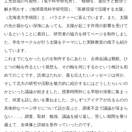
工光合成の可能性
」
（電子科学研究所
）
、
「植物を、遺伝子と数理で
解き明かす
」
（地球環境科学研究院
）
、
「医療現場で活躍する太陽
」
（北海道大学病院）と、バラエティーに富んでいます。また、太陽
の光が届かない深海にあっても、太陽が起こす作用の影響を受けて
いるということに着目し、研究者の協力を得てページを制作しまし
た。学生サークルが行う太陽をテーマにした実験教室の様子も紹介
しています。
これまでになかったものを制作するにあたり、企画会議は難航。ひ
とつの軸を作るという発想も、その軸を何にするかという検討も初
めてのことです。読者はだれか、最も伝えたいメッセージは何か、
そして北大の研究や活動を魅力的に紹介するにはどうしたらいいの
かといった議論が続きました。授業時間外にも早朝や深夜に集まっ
て、何度も話し合いを重ねました。少しずつアイデアが出るものの
具体的なページ作りについて話が及ぶと、調査不足で議論が深まら
ない……。調査、取材、勉強、議論を繰り返し、苦しい期間を乗り
越えて、全体像と詳細を形作っていったのです。