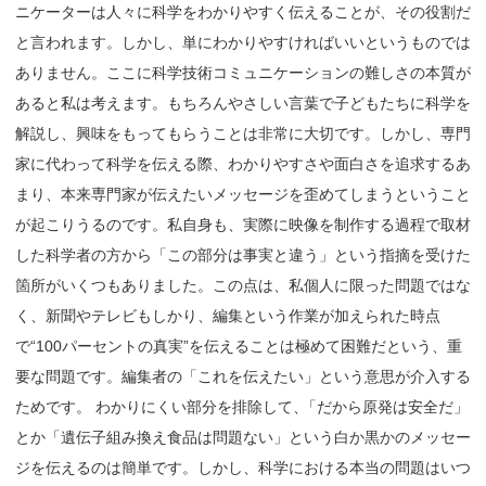
ニケーターは人々に科学をわかりやすく伝えることが、その役割だ
と言われます。しかし、単にわかりやすければいいというものでは
ありません。ここに科学技術コミュニケーションの難しさの本質が
あると私は考えます。もちろんやさしい言葉で子どもたちに科学を
解説し、興味をもってもらうことは非常に大切です。しかし、専門
家に代わって科学を伝える際、わかりやすさや面白さを追求するあ
まり、本来専門家が伝えたいメッセージを歪めてしまうということ
が起こりうるのです。私自身も、実際に映像を制作する過程で取材
した科学者の方から「この部分は事実と違う」という指摘を受けた
箇所がいくつもありました。この点は、私個人に限った問題ではな
く、新聞やテレビもしかり、編集という作業が加えられた時点
で“100パーセントの真実”を伝えることは極めて困難だという、重
要な問題です。編集者の「これを伝えたい」という意思が介入する
ためです。 わかりにくい部分を排除して
、
「だから原発は安全だ」
とか「遺伝子組み換え食品は問題ない」という白か黒かのメッセー
ジを伝えるのは簡単です。しかし、科学における本当の問題はいつ