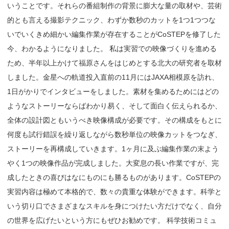
いうことです。それらの番組制作の背景に膨大な量の取材や、芸術
的とも言える撮影テクニック、わずか数秒のカットを1つ1つつな
いでいくきめ細かい編集作業が存在することがCoSTEPを修了した
今、わかるようになりました。 私は実習での映像づくりを進める
ため、半年以上かけて福原さんをはじめとする北大の研究者を取材
しました。金星への軌道投入直前の11月にはJAXA相模原を訪れ、
1日がかりでインタビューをしました。素材を集めるためにはどの
ようなストーリーならばわかり易く、そして面白く伝えられるか、
全体の設計図ともいうべき映像構成が必要です。その構成をもとに
何度も試行錯誤を繰り返しながら数秒単位の映像カットをつなぎ、
ストーリーを再構成していきます。1ヶ月に及ぶ編集作業の末よう
やく1つの映像作品が完成しました。大変息の長い作業ですが、完
成したときの喜びはなにものにも勝るものがあります。CoSTEPの
実習内容は極めて本格的で、数々の貴重な体験ができます。科学と
いう切り口でさまざまなスキルを身につけたい方だけでなく、自分
の世界を広げたいという方にもぜひお勧めです。 科学技術コミュ