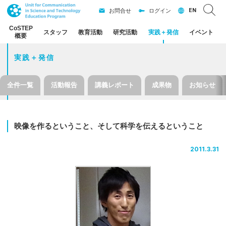
EN
お問合せ
ログイン
CoSTEP
スタッフ
教育活動
研究活動
実践
＋
発信
イベント
概要
実践＋発信
全件一覧
活動報告
講義レポート
成果物
お知らせ
映像を
作るということ、
そして
科学を
伝えるということ
2011.3.31