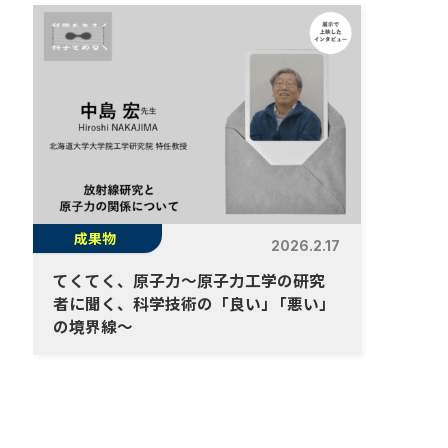
成果物
2026.2.17
てくてく、原子力～原子力工学の研究
者に聞く、科学技術の「良い
」
「悪い」
の境界線～