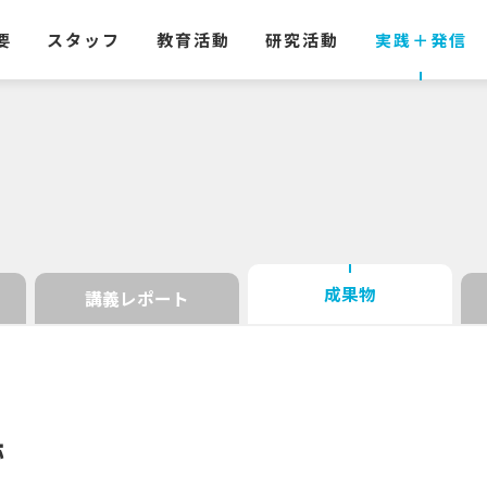
要
スタッフ
教育活動
研究活動
実践
＋
発信
成果物
講義レポート
跡