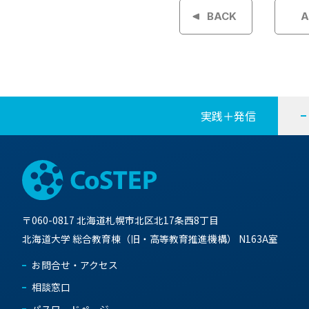
稿
BACK
A
ナ
ビ
ゲ
実践＋発信
ー
シ
ョ
〒060-0817 北海道札幌市北区北17条西8丁目
ン
北海道大学 総合教育棟（旧・高等教育推進機構） N163A室
お問合せ・アクセス
相談窓口
パスワードページ