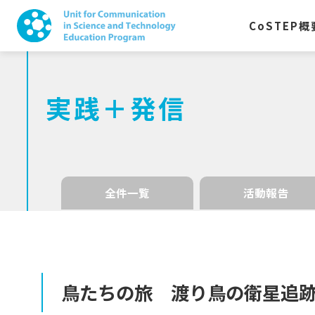
CoSTEP
概
実践＋発信
全件一覧
活動報告
鳥たちの
旅
渡り
鳥の
衛星追