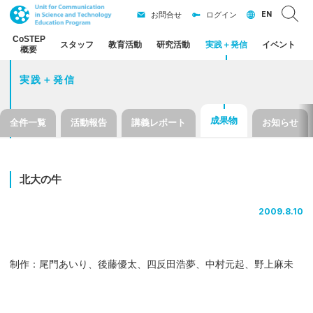
EN
お問合せ
ログイン
CoSTEP
スタッフ
教育活動
研究活動
実践
＋
発信
イベント
概要
実践＋発信
成果物
全件一覧
活動報告
講義レポート
お知らせ
北大の
牛
2009.8.10
制作：尾門あいり、後藤優太、四反田浩夢、中村元起、野上麻未