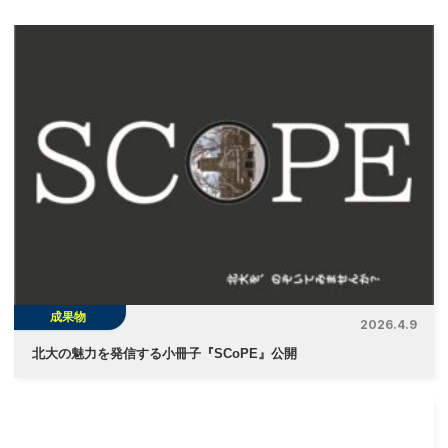
ビ
ゲ
ー
シ
ョ
ン
成果物
2026.4.9
北大の魅力を発信する小冊子『SCoPE』公開