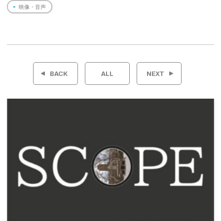
映像・音声
投
稿
BACK
ALL
NEXT
ナ
ビ
ゲ
ー
シ
ョ
ン