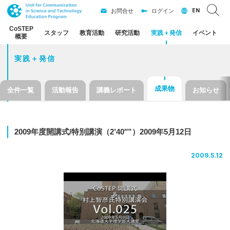
EN
お問合せ
ログイン
CoSTEP
スタッフ
教育活動
研究活動
実践
＋
発信
イベント
概要
実践＋発信
成果物
全件一覧
活動報告
講義レポート
お知らせ
2009
年度開講式
/
特別講演
（2’40″”）
2009
年
5
月
12
日
2009.5.12