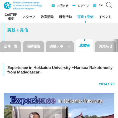
EN
お問合せ
ログイン
CoSTEP
スタッフ
教育活動
研究活動
実践
＋
発信
イベント
概要
実践＋発信
成果物
全件一覧
活動報告
講義レポート
お知らせ
Experience in Hokkaido University ~Harisoa Rakotonoely
from Madagascar~
2014.1.25