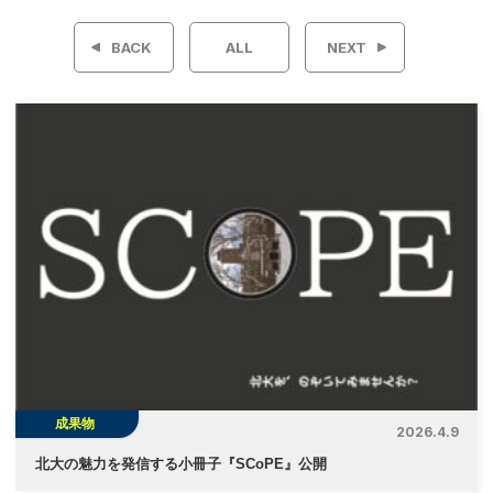
稿
BACK
ALL
NEXT
ナ
ビ
ゲ
ー
シ
ョ
ン
成果物
2026.4.9
北大の魅力を発信する小冊子『SCoPE』公開