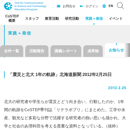
EN
お問合せ
ログイン
CoSTEP
スタッフ
教育活動
研究活動
実践
＋
発信
イベント
概要
実践＋発信
お知らせ
全件一覧
活動報告
講義レポート
成果物
「震災と
北大
1
年の
軌跡」
北海道新聞
2012
年
2
月
25
日
2012.2.25
北大の研究者や学生らが震災とどう向き合い、行動したのか、1年
間の軌跡をCoSTEP季刊誌「リテラポプリ」にまとめた。工学や水
産、観光など多彩な分野で活躍する研究者の熱い思いも描かれ、大
学と社会のあ理科田を考える貴重な資料となっている
。
（抜粋）