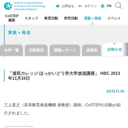
EN
お問合せ
ログイン
CoSTEP
スタッフ
教育活動
研究活動
実践
＋
発信
イベント
概要
実践＋発信
お知らせ
全件一覧
活動報告
講義レポート
成果物
「道民
カレッジ
ほっかいどう
学大学放送講座」
HBC 2013
年
11
月
16
日
2013.11.16
三上直之（高等教育推進機構 准教授）講師。CoSTEPの活動が紹
介されました。