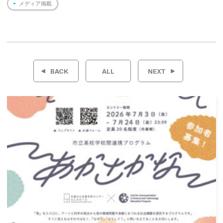
メディア掲載
投
稿
BACK
ALL
NEXT
ナ
ビ
ゲ
ー
シ
ョ
ン