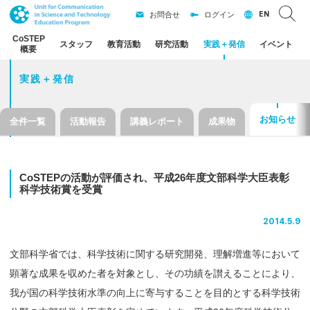
EN
お問合せ
ログイン
CoSTEP
スタッフ
教育活動
研究活動
実践
＋
発信
イベント
概要
実践＋発信
お知らせ
全件一覧
活動報告
講義レポート
成果物
CoSTEP
の
活動が
評価され、
平成
26
年度文部科学大臣表彰
科学技術賞を
受賞
2014.5.9
文部科学省では、科学技術に関する研究開発、理解増進等において
顕著な成果を収めた者を対象とし、その功績を讃えることにより、
我が国の科学技術水準の向上に寄与することを目的とする科学技術