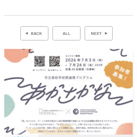
投
稿
BACK
ALL
NEXT
ナ
ビ
ゲ
ー
シ
ョ
ン