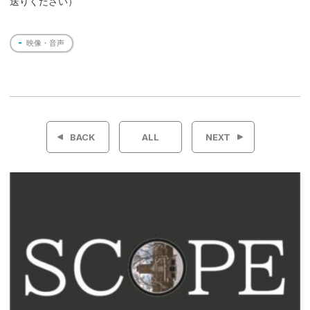
送りください）
映像・音声
投
稿
BACK
ALL
NEXT
ナ
ビ
ゲ
ー
シ
ョ