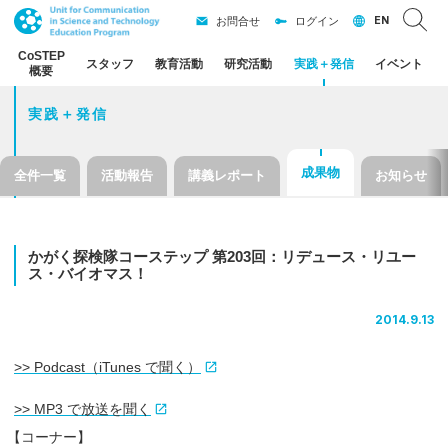
EN
お問合せ
ログイン
CoSTEP
スタッフ
教育活動
研究活動
実践
＋
発信
イベント
概要
実践＋発信
成果物
全件一覧
活動報告
講義レポート
お知らせ
かがく
探検隊
コーステップ
第
203
回：
リデュース
・
リユー
ス
・
バイオマス！
2014.9.13
>> Podcast（iTunes で聞く）
>> MP3 で放送を聞く
【
コーナー】