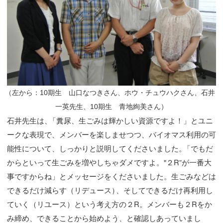
（
左から：10期生 山口なつきさん、ホウ・チュウハクさん、石井
一英先生、10期生 青地絢美さん）
石井先生は
、
「糞尿、生ごみは輝かしい資源ですよ！」とユニ
ークな表現で、メンバーを楽しませつつ、バイオマス利用の可
能性について、しっかりと説明してくださいました
。
「でもだ
からといって生ごみを増やしちゃダメですよ。"２R”が一番大
事ですからね」とメッセージをくださいました。生ごみなどは
できるだけ減らす（リデュース
）
、そしてできるだけ再利用し
ていく（リユース）という考え方の２R。メンバーも２Rをか
み締め、できることから始めよう、と確認しあっていまし