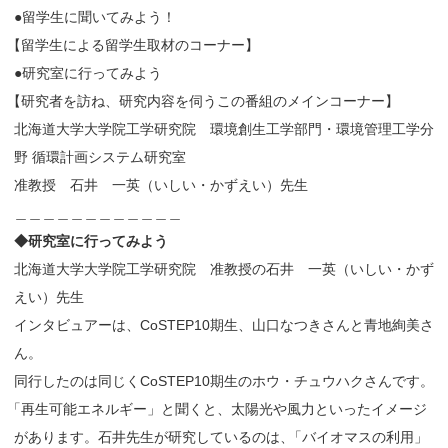
●留学生に聞いてみよう！
【
留学生による留学生取材のコーナー】
●研究室に行ってみよう
【
研究者を訪ね、研究内容を伺うこの番組のメインコーナー】
北海道大学大学院工学研究院 環境創生工学部門・環境管理工学分
野 循環計画システム研究室
准教授 石井 一英（いしい・かずえい）先生
＿＿＿＿＿＿＿＿＿＿＿＿
◆研究室に行ってみよう
北海道大学大学院工学研究院 准教授の石井 一英（いしい・かず
えい）先生
インタビュアーは、CoSTEP10期生、山口なつきさんと青地絢美さ
ん。
同行したのは同じくCoSTEP10期生のホウ・チュウハクさんです。
「
再生可能エネルギー」と聞くと、太陽光や風力といったイメージ
があります。石井先生が研究しているのは
、
「バイオマスの利用」