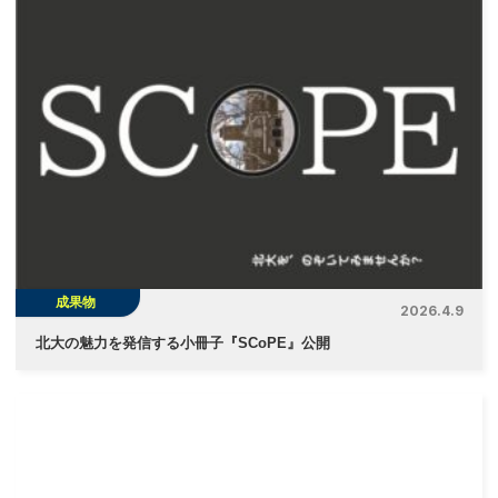
ゲ
ー
シ
ョ
ン
成果物
2026.4.9
北大の魅力を発信する小冊子『SCoPE』公開