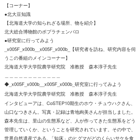
【コーナー】
●北大豆知識
【北海道大学の知られざる場所、物を紹介】
北大総合博物館のポプラチェンバロ
●研究室に行ってみよう
_x005F_x000b__x005F_x000b_【研究者を訪ね、研究内容を伺
うこの番組のメインコーナー】
北海道大学大学院農学研究院 准
教授 森本淳子先生
＿＿＿＿＿＿＿＿＿＿＿＿
◆_x005F_x000b__x005F_x000b_研究室に行ってみよう
北海道大学大学院農学研究院
准
教授 森本淳子先生
インタビューアは、CoSTEP10期生のホウ・チュウハクさん、
山口なつきさん。写真・記録は青地絢美さんが担当しました。
森本先生は、里山の生態系など、人が作ってきた生態系をどう
管理していくか、ということを研究されています。その中で、
世界自然遺産である
、
「知床」のヒグマがどのくらいサケを食