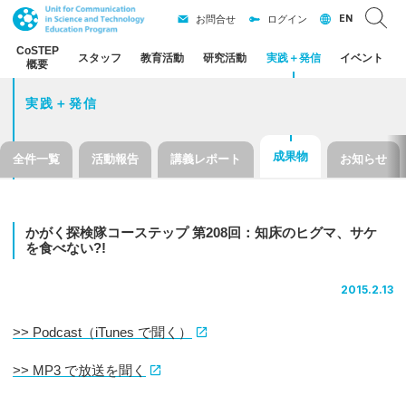
EN
お問合せ
ログイン
CoSTEP
スタッフ
教育活動
研究活動
実践
＋
発信
イベント
概要
実践＋発信
成果物
全件一覧
活動報告
講義レポート
お知らせ
かがく
探検隊
コーステップ
第
208
回：
知床の
ヒグマ、
サケ
を
食べない
?!
2015.2.13
>> Podcast（iTunes で聞く）
>> MP3 で放送を聞く