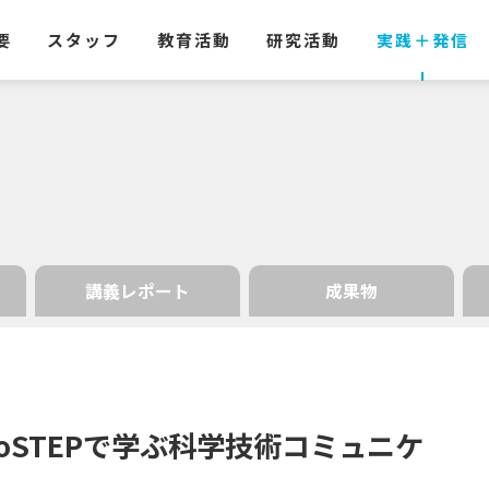
要
スタッフ
教育活動
研究活動
実践
＋
発信
講義レポート
成果物
oSTEP
で
学ぶ
科学技術
コミュニケ