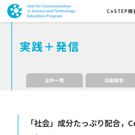
CoSTEP
概
実践＋発信
全件一覧
活動報告
「社会」
成分たっぷり
配合，
C