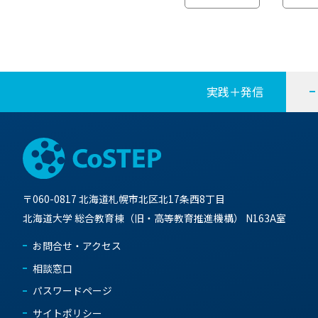
ナ
ビ
ゲ
実践＋発信
ー
シ
ョ
〒060-0817 北海道札幌市北区北17条西8丁目
ン
北海道大学 総合教育棟（旧・高等教育推進機構） N163A室
お問合せ・アクセス
相談窓口
パスワードページ
サイトポリシー