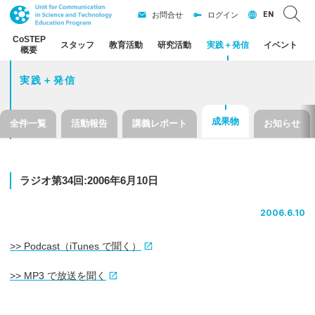
EN
お問合せ
ログイン
CoSTEP
スタッフ
教育活動
研究活動
実践
＋
発信
イベント
概要
実践＋発信
成果物
全件一覧
活動報告
講義レポート
お知らせ
ラジオ
第
34
回
:2006
年
6
月
10
日
2006.6.10
>> Podcast（iTunes で聞く）
>> MP3 で放送を聞く