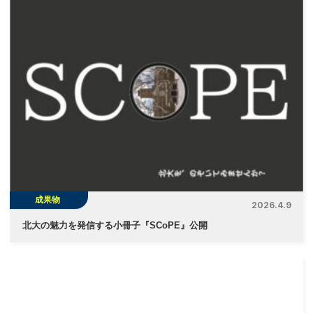
ビ
ゲ
ー
シ
ョ
ン
成果物
2026.4.9
北大の魅力を発信する小冊子『SCoPE』公開