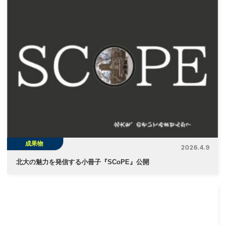
ビ
ゲ
ー
シ
ョ
ン
成果物
2026.4.9
北大の魅力を発信する小冊子『SCoPE』公開