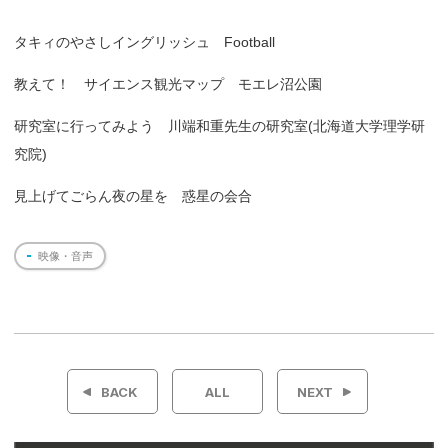
タキィのやさしイングリッシュ Football
教えて！ サイエンス観光マップ モエレ沼公園
研究室に行ってみよう 川端和重先生の研究室(北海道大学理学研
究院)
見上げてごらん夜の星を 惑星の会合
映像・音声
投
稿
BACK
ALL
NEXT
ナ