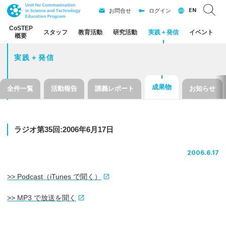
EN
お問合せ
ログイン
CoSTEP
スタッフ
教育活動
研究活動
実践
＋
発信
イベント
概要
実践＋発信
成果物
全件一覧
活動報告
講義レポート
お知らせ
ラジオ
第
35
回
:2006
年
6
月
17
日
2006.6.17
>> Podcast（iTunes で聞く）
>> MP3 で放送を聞く