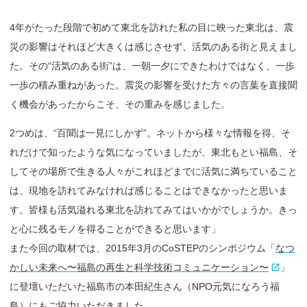
4年がたった段階で初めて東北を訪れた私の目に映った東北は、震
災の影響はそれほど大きくは感じさせず、活気のある街と見えまし
た。その“活気のある街”は、一朝一夕にできたわけではなく、一歩
一歩の積み重ねがあった。震災の影響を受けた方々の言葉を直接聞
く機会があったからこそ、その重みを感じました。
2つめは、“百聞は一見にしかず”。ネットから様々な情報を得、そ
れだけで知ったような気になっていましたが、東北もとい福島、そ
してその場所で生きる人々がこれほどまでに活気に満ちていること
は、現地を訪れてみなければ感じることはできなかったと思いま
す。皆様も活気溢れる東北を訪れてみてはいかがでしょうか。きっ
と心に残るモノを得ることができると思います」
また今回の取材では、2015年3月のCoSTEPのシンポジウム「
なつ
かしい未来へ〜福島の再生と科学技術コミュニケーション〜
」
に登壇いただいた福島市の本田紀生さん（NPO元気になろう福
島）にもご協力いただきました。