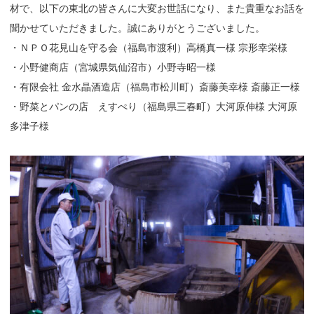
材で、以下の東北の皆さんに大変お世話になり、また貴重なお話を
聞かせていただきました。誠にありがとうございました。
・ＮＰＯ花見山を守る会（福島市渡利）高橋真一様 宗形幸栄様
・小野健商店（宮城県気仙沼市）小野寺昭一様
・有限会社 金水晶酒造店（福島市松川町）斎藤美幸様 斎藤正一様
・野菜とパンの店 えすぺり（福島県三春町）大河原伸様 大河原
多津子様