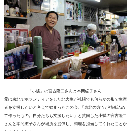
「
小蝶」の宮古隆二さんと本間絋子さん
元は東北でボランティアをした北大生が札幌でも何らかの形で生産
者を支援したいと考えて始まったこの会
。
「東北の方々が精魂込め
て作ったもの。自分たちも支援したい」と賛同した小蝶の宮古隆二
さんと本間絋子さんが場所を提供し、調理を担当してくれたことか