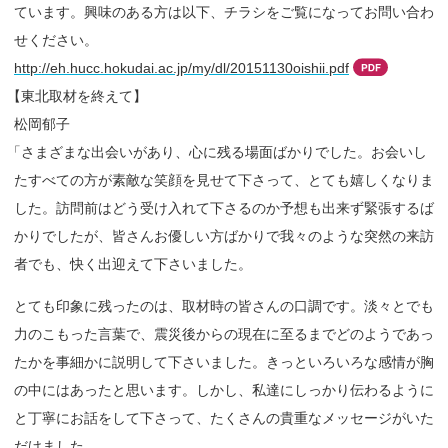
ています。興味のある方は以下、チラシをご覧になってお問い合わ
せください。
http://eh.hucc.hokudai.ac.jp/my/dl/20151130oishii.pdf
【
東北取材を終えて】
松岡郁子
「
さまざまな出会いがあり、心に残る場面ばかりでした。お会いし
たすべての方が素敵な笑顔を見せて下さって、とても嬉しくなりま
した。訪問前はどう受け入れて下さるのか予想も出来ず緊張するば
かりでしたが、皆さんお優しい方ばかりで我々のような突然の来訪
者でも、快く出迎えて下さいました。
とても印象に残ったのは、取材時の皆さんの口調です。淡々とでも
力のこもった言葉で、震災後からの現在に至るまでどのようであっ
たかを事細かに説明して下さいました。きっといろいろな感情が胸
の中にはあったと思います。しかし、私達にしっかり伝わるように
と丁寧にお話をして下さって、たくさんの貴重なメッセージがいた
だけました。