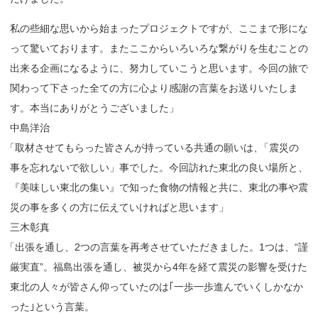
私の些細な思いから始まったプロジェクトですが、ここまで形にな
って驚いております。またここからいろいろな繋がりを生むことの
出来る企画になるように、努力していこうと思います。今回の旅で
関わって下さった全ての方に心より感謝の言葉をお送りいたしま
す。本当にありがとうございました」
中島洋治
「
取材させてもらった皆さんが持っている共通の願いは
、
「震災の
事を忘れないで欲しい」事でした。今回訪れた東北の良い場所と
、
『美味しい東北の集い』で知った食物の情報と共に、東北の事や震
災の事を多くの方に伝えていければと思います」
三木彰真
「
出張を通し、2つの言葉を再考させていただきました。1つは、“謹
厳実直”。福島出張を通し、被災から4年を経て震災の影響を受けた
東北の人々が皆さん仰っていたのは｢一歩一歩進んでいくしかなか
った｣という言葉。