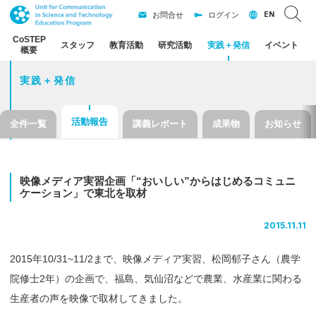
EN
お問合せ
ログイン
CoSTEP
スタッフ
教育活動
研究活動
実践
＋
発信
イベント
概要
実践＋発信
活動報告
全件一覧
講義レポート
成果物
お知らせ
映像
メディア
実習企画
「“
おいしい
”
からはじめる
コミュニ
ケーション」
で
東北を
取材
2015.11.11
2015年10/31~11/2まで、映像メディア実習、松岡郁子さん（農学
院修士2年）の企画で、福島、気仙沼などで農業、水産業に関わる
生産者の声を映像で取材してきました。